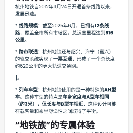
杭州地铁自2012年11月24日开通首条线路以来，
发展迅速。
*
线路规模
：截至2025年6月，已拥有
12条线
路
，覆盖全市所有市辖区，总运营里程达到
516
公里
。
*
跨市联通
：杭州地铁还与绍兴、海宁（嘉兴）
的轨交系统实现了
一票互通
，形成了一个总长度
约620公里的更大轨道交通网。
]。
*
列车车型
：杭州地铁使用的是一种特殊的
AH型
车
。这种车型的特点是
车身宽度与A型车相同
（约3米），但长度与B型车相近
，这种设计可能
在载客量和乘坐舒适性之间取得了平衡。
“地铁族”的专属体验