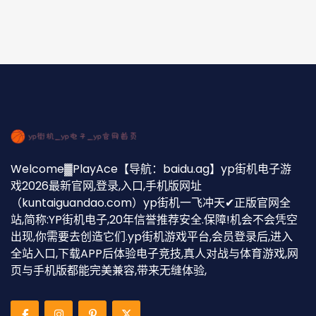
Welcome▓PlayAce【导航：baidu.ag】yp街机电子游
戏2026最新官网,登录,入口,手机版网址
（kuntaiguandao.com）yp街机一飞冲天✔正版官网全
站,简称:YP街机电子,20年信誉推荐安全.保障!机会不会凭空
出现,你需要去创造它们.yp街机游戏平台,会员登录后,进入
全站入口,下载APP后体验电子竞技,真人对战与体育游戏,网
页与手机版都能完美兼容,带来无缝体验,