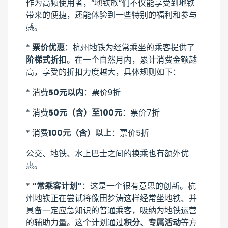
作为高频使用者，“地铁族”们不仅能享受到地铁
带来的便捷，还能体验到一些特别的福利和参与
感。
*
票价优惠
：杭州地铁为经常乘坐的乘客提供了
阶梯式折扣
。在一个自然月内，累计消费金额越
高，享受的折扣力度越大，具体规则如下：
* 消费
50元以内
：票价9折
* 消费
50元（含）至100元
：票价7折
* 消费
100元（含）以上
：票价5折
公交、地铁、水上巴士之间的换乘也有额外优
惠。
*
“常乘客计划”
：这是一个很有意思的创新。杭
州地铁正在尝试将像田梦涛这样经常坐地铁、并
具备一定应急知识的普通乘客，吸纳为地铁运营
的辅助力量。这个计划通过
积分、专属活动
等方