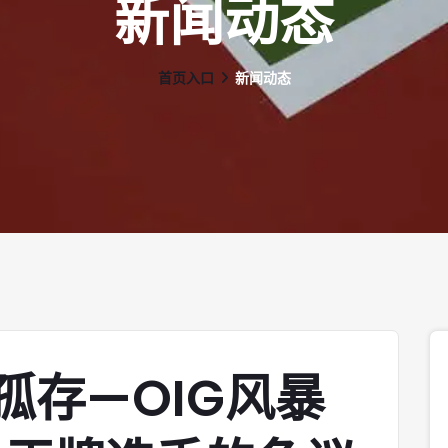
新闻动态
首页入口
新闻动态
孤存—OIG风暴