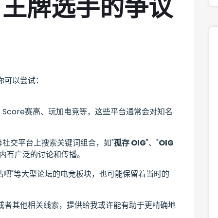
日王牌选手的争议
你可以尝试：
Score赛高、玩加电竞等，这些平台通常会对知名
等社交平台上搜索关键词组合，如"
孤存 OIG
"、"
OIG
区内有广泛的讨论和传播。
、"贴吧"等大型论坛的电竞板块，也可能保留着当时的
或者其他相关线索，提供给我或许能有助于更精确地