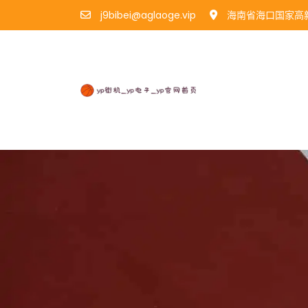
j9bibei@aglaoge.vip
海南省海口国家高