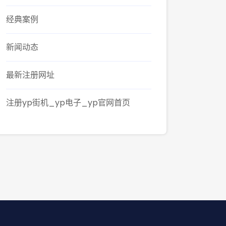
经典案例
新闻动态
最新注册网址
注册yp街机_yp电子_yp官网首页