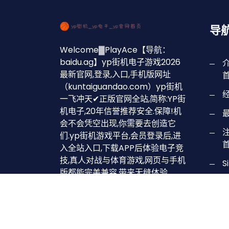
导
Welcome▓PlayAce【导航：
baidu.ag】yp街机电子游戏2026
最新官网,登录,入口,手机版网址
（kuntaiguandao.com）yp街机
一飞冲天✔正版官网全站,简称:YP街
机电子,20年信誉推荐安全.保障!机
会不会凭空出现,你需要去创造它
们.yp街机游戏平台,会员登录后,进
入全站入口,下载APP后体验电子竞
技,真人对战与体育游戏,网页与手机
S
版都能完美兼容,带来无缝体验,