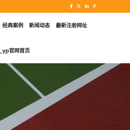
经典案例
新闻动态
最新注册网址
_yp官网首页