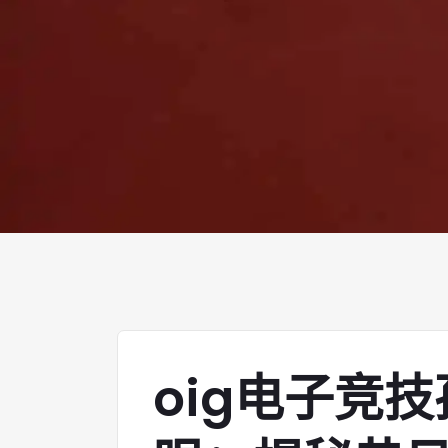
oig电子竞技