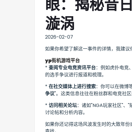
眼：揭秘昔
漩涡
2026-02-07
如果你希望了解这一事件的详情，我建议
yp街机游戏平台
*
查阅专业电竞资讯平台
：例如虎扑电竞、
的选手争议进行报道和梳理。
*
在社交媒体上进行搜索
：你可以在微博
争议
"。这类信息往往在粉丝群和电竞社
*
访问相关论坛
：诸如"NGA玩家社区"
讨论帖和分析内容。
如果你还记得这场风波发生时的大致年份
查找。