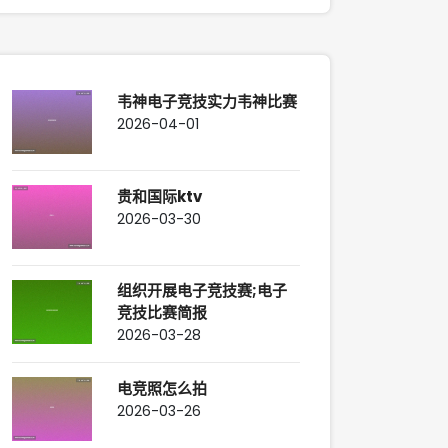
韦神电子竞技实力韦神比赛
2026-04-01
贵和国际ktv
2026-03-30
组织开展电子竞技赛;电子
竞技比赛简报
2026-03-28
电竞照怎么拍
2026-03-26